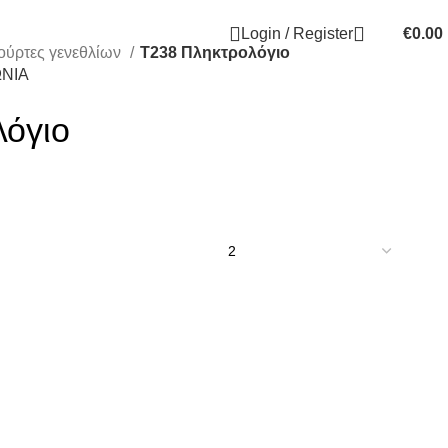
Login / Register
€
0.00
ούρτες γενεθλίων
T238 Πληκτρολόγιο
ΝΙΑ
λόγιο