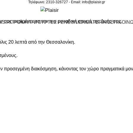
Τηλέφωνο: 2310-326727 - Email:
info@plaisir.gr
 σας περιμένει για την πιο μοναδική στιγμή της ζωής σας.
ISIR
ΠΡΟΪΟΝΤΑ
ΤΟΥΡΤΕΣ ΓΕΝΕΘΛΙΩΝ
CATERING
ΕΠΙΚΟΙΝΩ
όλις 20 λεπτά από την Θεσσαλονίκη.
σμένους.
την προσεγμένη διακόσμηση, κάνοντας τον χώρο πραγματικά μον