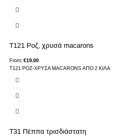
Τ121 Ροζ, χρυσά macarons
From:
€
19.00
T121 ΡΟΖ-ΧΡΥΣΑ MACARONS ΑΠΟ 2 ΚΙΛΑ
Τ31 Πέππα τρισδιάστατη