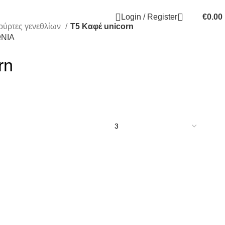
Login / Register
€
0.00
ούρτες γενεθλίων
Τ5 Καφέ unicorn
ΝΙΑ
rn