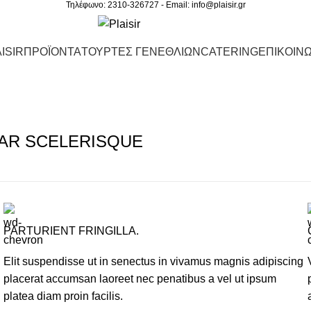
Τηλέφωνο: 2310-326727 - Email:
info@plaisir.gr
ISIR
ΠΡΟΪΟΝΤΑ
ΤΟΥΡΤΕΣ ΓΕΝΕΘΛΙΩΝ
CATERING
ΕΠΙΚΟΙΝΩ
AR SCELERISQUE
PARTURIENT FRINGILLA.
Elit suspendisse ut in senectus in vivamus magnis adipiscing
placerat accumsan laoreet nec penatibus a vel ut ipsum
platea diam proin facilis.