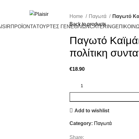
Home
Παγωτά
Παγωτό Καϊ
Back to products
ISIR
ΠΡΟΪΟΝΤΑ
ΤΟΥΡΤΕΣ ΓΕΝΕΘΛΙΩΝ
CATERING
ΕΠΙΚΟΙΝΩ
Παγωτό Καϊμάκ
πολίτικη συντ
€
18.90
Add to wishlist
Category:
Παγωτά
Share: