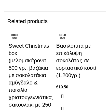
Related products
SOLD
SOLD
SO
OUT
OUT
Βα
O
Sweet Christmas
Βασιλόπιτα με
πα
box
επικάλυψη
(1
(μελομακάρονα
σοκολάτας σε
€
15
500 γρ., βαζάκια
εορταστικό κουτί
με σοκολατάκια
(1.200γρ.)
αμύγδαλο &
€
19.50
ποικιλία
χριστουγεννιάτικα,
σακουλάκι με 250