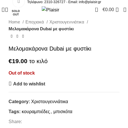
Click to enlarge
Τηλέφωνο: 2310-326727 - Email:
info@plaisir.gr
0
€
0.00
SOLD
OUT
Home
Εποχιακά
Χριστουγεννιάτικα
Μελομακάρονα Dubai με φυστίκι
Μελομακάρονα Dubai με φυστίκι
€
19.00
το κιλό
Out of stock
Add to wishlist
Category:
Χριστουγεννιάτικα
Tags:
κουραμπιέδες
,
μπισκότα
Share: