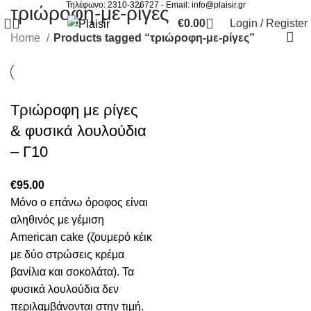
Τηλέφωνο: 2310-326727 - Email:
info@plaisir.gr
τριώροφη-με-ρίγες
€
0.00
Login / Register
Home
Products tagged “τριώροφη-με-ρίγες”
Τριώροφη με ρίγες
& φυσικά λουλούδια
– Γ10
€
95.00
Μόνο ο επάνω όροφος είναι
αληθινός με γέμιση
American cake (ζουμερό κέικ
με δύο στρώσεις κρέμα
βανίλια και σοκολάτα). Τα
φυσικά λουλούδια δεν
περιλαμβάνονται στην τιμή.