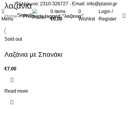
Τηλέφωνο: 2310-326727 - Email:
info@plaisir.gr
λαζανια
0
items
0
Login /
Search
Home
Products tagged “λαζανια”
Menu
€
0.00
Wishlist
Register
Sold out
Λαζάνια με Σπανάκι
€
7.00
Read more