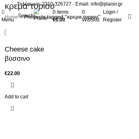
Τηλέφωνο: 2310-326727 - Email:
info@plaisir.gr
κρεμα τυριου
0
items
0
Login /
Search
Home
Products tagged “κρεμα τυριου”
Menu
€
0.00
Wishlist
Register
Cheese cake
βύσσινο
€
22.00
Add to cart