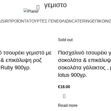
γεμιστο
ISIR
ΠΡΟΪΟΝΤΑ
ΤΟΥΡΤΕΣ ΓΕΝΕΘΛΙΩΝ
CATERING
ΕΠΙΚΟΙΝΩ
Sold out
 τσουρέκι γεμιστό με
Πασχαλινό τσουρέκι γ
 & επικάλυψη ροζ
σοκολάτα & επικάλυ
 Ruby 900γρ.
σοκολάτα γάλακτος ,
lotus 900γρ.
€
18.00
Read more