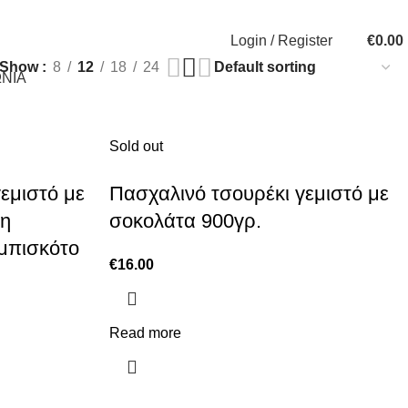
Login / Register
€
0.00
Show
8
12
18
24
ΝΙΑ
Sold out
εμιστό με
Πασχαλινό τσουρέκι γεμιστό με
ψη
σοκολάτα 900γρ.
 μπισκότο
€
16.00
Read more