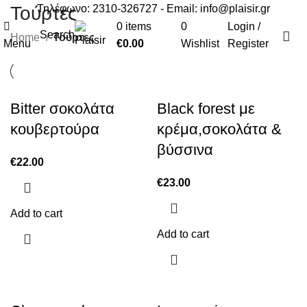
Τηλέφωνο: 2310-326727 - Email:
info@plaisir.gr
Τούρτες
0
items
0
Login /
Search
Home
Τούρτες
Menu
€
0.00
Wishlist
Register
Bitter σοκολάτα
Black forest με
κουβερτούρα
κρέμα,σοκολάτα &
βύσσινα
€
22.00
€
23.00
Add to cart
Add to cart