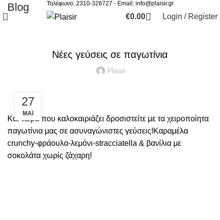
Τηλέφωνο: 2310-326727 - Email:
info@plaisir.gr
Blog
€
0.00
Login / Register
UNCATEGORIZED
Νέες γεύσεις σε παγωτίνια
Plaisir
27
ΜΆΙ
Και τώρα που καλοκαιριάζει δροσιστείτε με τα χειροποίητα
παγωτίνια μας σε ασυναγώνιστες γεύσεις!Καραμέλα
crunchy-φράουλα-λεμόνι-stracciatella & βανίλια με
σοκολάτα χωρίς ζάχαρη!